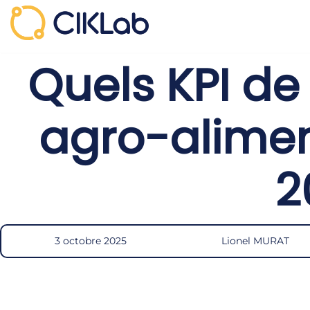
Aller
au
Quels KPI de
contenu
agro-alimen
2
3 octobre 2025
Lionel MURAT